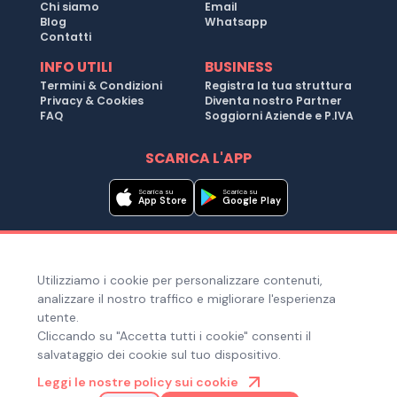
Chi siamo
Email
Blog
Whatsapp
Contatti
INFO UTILI
BUSINESS
Termini & Condizioni
Registra la tua struttura
Privacy & Cookies
Diventa nostro Partner
FAQ
Soggiorni Aziende e P.IVA
SCARICA L'APP
Scarica su
Scarica su
App Store
Google Play
Metodi di pagamento
Utilizziamo i cookie per personalizzare contenuti,
Hai bisogno di aiuto ?
analizzare il nostro traffico e migliorare l'esperienza
utente.
Cliccando su "Accetta tutti i cookie" consenti il
salvataggio dei cookie sul tuo dispositivo.
© Copyright 2025. Quiroom S.r.l. -
Tutti i diritti riservati
| Via
Leggi le nostre policy sui cookie
Laura Bassi Veratti 1, 40137, Bologna (BO), Italia | Cod. Fiscale