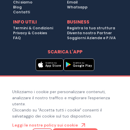
Chi siamo
Email
Blog
Whatsapp
Contatti
INFO UTILI
BUSINESS
Termini & Condizioni
Registra la tua struttura
Privacy & Cookies
Diventa nostro Partner
FAQ
Soggiorni Aziende e P.IVA
SCARICA L'APP
Scarica su
Scarica su
App Store
Google Play
Metodi di pagamento
Utilizziamo i cookie per personalizzare contenuti,
Hai bisogno di aiuto ?
analizzare il nostro traffico e migliorare l'esperienza
utente.
Cliccando su "Accetta tutti i cookie" consenti il
salvataggio dei cookie sul tuo dispositivo.
© Copyright 2025. Quiroom S.r.l. -
Tutti i diritti riservati
| Via
Leggi le nostre policy sui cookie
Laura Bassi Veratti 1, 40137, Bologna (BO), Italia | Cod. Fiscale