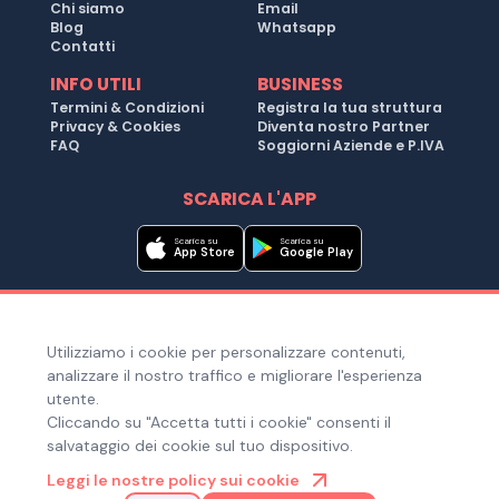
Chi siamo
Email
Blog
Whatsapp
Contatti
INFO UTILI
BUSINESS
Termini & Condizioni
Registra la tua struttura
Privacy & Cookies
Diventa nostro Partner
FAQ
Soggiorni Aziende e P.IVA
SCARICA L'APP
Scarica su
Scarica su
App Store
Google Play
Metodi di pagamento
Utilizziamo i cookie per personalizzare contenuti,
Hai bisogno di aiuto ?
analizzare il nostro traffico e migliorare l'esperienza
utente.
Cliccando su "Accetta tutti i cookie" consenti il
salvataggio dei cookie sul tuo dispositivo.
© Copyright 2025. Quiroom S.r.l. -
Tutti i diritti riservati
| Via
Leggi le nostre policy sui cookie
Laura Bassi Veratti 1, 40137, Bologna (BO), Italia | Cod. Fiscale