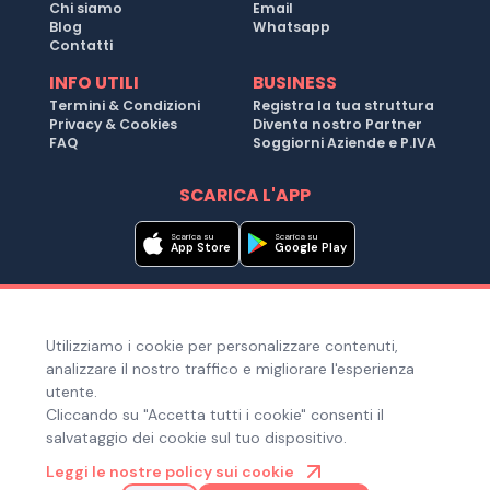
Chi siamo
Email
Blog
Whatsapp
Contatti
INFO UTILI
BUSINESS
Termini & Condizioni
Registra la tua struttura
Privacy & Cookies
Diventa nostro Partner
FAQ
Soggiorni Aziende e P.IVA
SCARICA L'APP
Scarica su
Scarica su
App Store
Google Play
Metodi di pagamento
Utilizziamo i cookie per personalizzare contenuti,
Hai bisogno di aiuto ?
analizzare il nostro traffico e migliorare l'esperienza
utente.
Cliccando su "Accetta tutti i cookie" consenti il
salvataggio dei cookie sul tuo dispositivo.
© Copyright 2025. Quiroom S.r.l. -
Tutti i diritti riservati
| Via
Leggi le nostre policy sui cookie
Laura Bassi Veratti 1, 40137, Bologna (BO), Italia | Cod. Fiscale