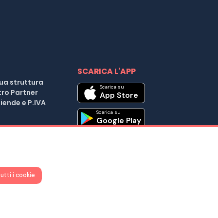
SCARICA L'APP
tua struttura
Scarica su
tro Partner
App Store
iende e P.IVA
Scarica su
Google Play
| Cod. Fiscale e P.IVA 04037441203 |
utti i cookie
25 D.L. 179/2012
iuto ?