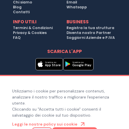
Chi siamo
Email
Blog
Whatsapp
Contatti
INFO UTILI
BUSINESS
Termini & Condizioni
Registra la tua struttura
Privacy & Cookies
Diventa nostro Partner
FAQ
Soggiorni Aziende e P.IVA
SCARICA L'APP
Scarica su
Scarica su
App Store
Google Play
Metodi di pagamento
Utilizziamo i cookie per personalizzare contenuti,
Hai bisogno di aiuto ?
analizzare il nostro traffico e migliorare l'esperienza
utente.
Cliccando su "Accetta tutti i cookie" consenti il
salvataggio dei cookie sul tuo dispositivo.
© Copyright 2025. Quiroom S.r.l. -
Tutti i diritti riservati
| Via
Leggi le nostre policy sui cookie
Laura Bassi Veratti 1, 40137, Bologna (BO), Italia | Cod. Fiscale