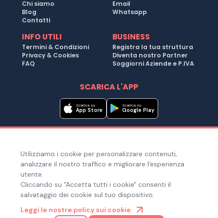
Chi siamo
Email
Blog
Whatsapp
Contatti
INFO UTILI
BUSINESS
Termini & Condizioni
Registra la tua struttura
Privacy & Cookies
Diventa nostro Partner
FAQ
Soggiorni Aziende e P.IVA
SCARICA L'APP
Scarica su
Scarica su
App Store
Google Play
Metodi di pagamento
Utilizziamo i cookie per personalizzare contenuti,
Hai bisogno di aiuto ?
analizzare il nostro traffico e migliorare l'esperienza
utente.
Cliccando su "Accetta tutti i cookie" consenti il
salvataggio dei cookie sul tuo dispositivo.
© Copyright 2025. Quiroom S.r.l. -
Tutti i diritti riservati
| Via
Leggi le nostre policy sui cookie
Laura Bassi Veratti 1, 40137, Bologna (BO), Italia | Cod. Fiscale