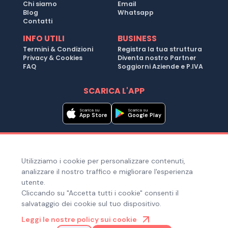
Chi siamo
Email
Blog
Whatsapp
Contatti
INFO UTILI
BUSINESS
Termini & Condizioni
Registra la tua struttura
Privacy & Cookies
Diventa nostro Partner
FAQ
Soggiorni Aziende e P.IVA
SCARICA L'APP
Scarica su
Scarica su
App Store
Google Play
Metodi di pagamento
Utilizziamo i cookie per personalizzare contenuti,
Hai bisogno di aiuto ?
analizzare il nostro traffico e migliorare l'esperienza
utente.
Cliccando su "Accetta tutti i cookie" consenti il
salvataggio dei cookie sul tuo dispositivo.
© Copyright 2025. Quiroom S.r.l. -
Tutti i diritti riservati
| Via
Leggi le nostre policy sui cookie
Laura Bassi Veratti 1, 40137, Bologna (BO), Italia | Cod. Fiscale