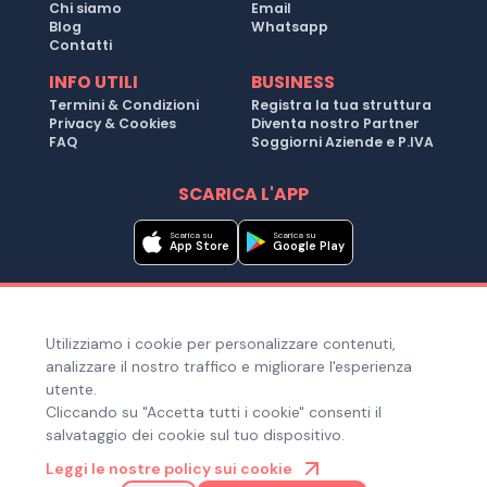
Chi siamo
Email
Blog
Whatsapp
Contatti
INFO UTILI
BUSINESS
Termini & Condizioni
Registra la tua struttura
Privacy & Cookies
Diventa nostro Partner
FAQ
Soggiorni Aziende e P.IVA
SCARICA L'APP
Scarica su
Scarica su
App Store
Google Play
Metodi di pagamento
Utilizziamo i cookie per personalizzare contenuti,
Hai bisogno di aiuto ?
analizzare il nostro traffico e migliorare l'esperienza
utente.
Cliccando su "Accetta tutti i cookie" consenti il
salvataggio dei cookie sul tuo dispositivo.
© Copyright 2025. Quiroom S.r.l. -
Tutti i diritti riservati
| Via
Leggi le nostre policy sui cookie
Laura Bassi Veratti 1, 40137, Bologna (BO), Italia | Cod. Fiscale