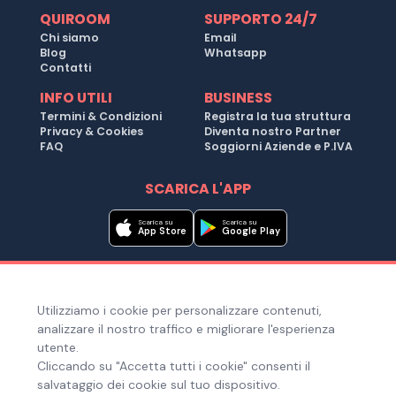
QUIROOM
SUPPORTO 24/7
Chi siamo
Email
Blog
Whatsapp
Contatti
INFO UTILI
BUSINESS
Termini & Condizioni
Registra la tua struttura
Privacy & Cookies
Diventa nostro Partner
FAQ
Soggiorni Aziende e P.IVA
SCARICA L'APP
Scarica su
Scarica su
App Store
Google Play
Metodi di pagamento
Utilizziamo i cookie per personalizzare contenuti,
Hai bisogno di aiuto ?
analizzare il nostro traffico e migliorare l'esperienza
utente.
Cliccando su "Accetta tutti i cookie" consenti il
salvataggio dei cookie sul tuo dispositivo.