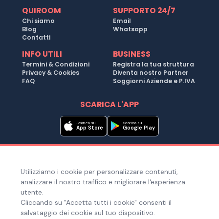
QUIROOM
SUPPORTO 24/7
Chi siamo
Email
Blog
Whatsapp
Contatti
INFO UTILI
BUSINESS
Termini & Condizioni
Registra la tua struttura
Privacy & Cookies
Diventa nostro Partner
FAQ
Soggiorni Aziende e P.IVA
SCARICA L'APP
Scarica su
Scarica su
App Store
Google Play
Metodi di pagamento
Utilizziamo i cookie per personalizzare contenuti,
Hai bisogno di aiuto ?
analizzare il nostro traffico e migliorare l'esperienza
utente.
Cliccando su "Accetta tutti i cookie" consenti il
salvataggio dei cookie sul tuo dispositivo.