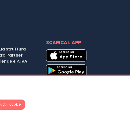
SCARICA L'APP
tua struttura
Scarica su
tro Partner
App Store
iende e P.IVA
Scarica su
Google Play
| Cod. Fiscale e P.IVA 04037441203 |
utti i cookie
25 D.L. 179/2012
iuto ?