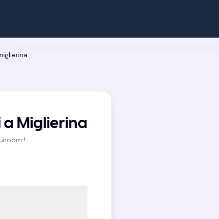
a Miglierina
Quiroom !