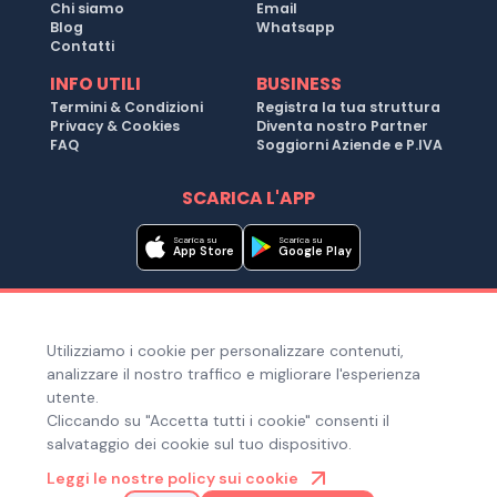
Chi siamo
Email
Blog
Whatsapp
Contatti
INFO UTILI
BUSINESS
Termini & Condizioni
Registra la tua struttura
Privacy & Cookies
Diventa nostro Partner
FAQ
Soggiorni Aziende e P.IVA
SCARICA L'APP
Scarica su
Scarica su
App Store
Google Play
Metodi di pagamento
Utilizziamo i cookie per personalizzare contenuti,
Hai bisogno di aiuto ?
analizzare il nostro traffico e migliorare l'esperienza
utente.
Cliccando su "Accetta tutti i cookie" consenti il
salvataggio dei cookie sul tuo dispositivo.
© Copyright 2025. Quiroom S.r.l. -
Tutti i diritti riservati
| Via
Leggi le nostre policy sui cookie
Laura Bassi Veratti 1, 40137, Bologna (BO), Italia | Cod. Fiscale