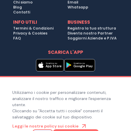
Chi siamo
Email
Blog
Whatsapp
Contatti
INFO UTILI
BUSINESS
Termini & Condizioni
Registra la tua struttura
Privacy & Cookies
Diventa nostro Partner
FAQ
Soggiorni Aziende e P.IVA
SCARICA L'APP
Scarica su
Scarica su
App Store
Google Play
Metodi di pagamento
Utilizziamo i cookie per personalizzare contenuti,
Hai bisogno di aiuto ?
analizzare il nostro traffico e migliorare l'esperienza
utente.
Cliccando su "Accetta tutti i cookie" consenti il
salvataggio dei cookie sul tuo dispositivo.
© Copyright 2025. Quiroom S.r.l. -
Tutti i diritti riservati
| Via
Leggi le nostre policy sui cookie
Laura Bassi Veratti 1, 40137, Bologna (BO), Italia | Cod. Fiscale