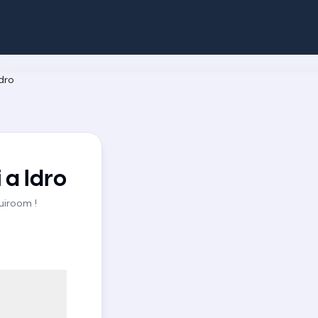
 a Idro
Quiroom !