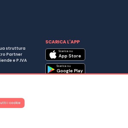
SCARICA L'APP
tua struttura
Scarica su
tro Partner
App Store
iende e P.IVA
Scarica su
Google Play
| Cod. Fiscale e P.IVA 04037441203 |
utti i cookie
25 D.L. 179/2012
iuto ?