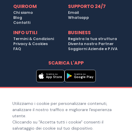
QUIROOM
SUPPORTO 24/7
Chi siamo
Email
Blog
Whatsapp
Contatti
INFO UTILI
BUSINESS
Termini & Condizioni
Registra la tua struttura
Privacy & Cookies
Diventa nostro Partner
FAQ
Soggiorni Aziende e P.IVA
SCARICA L'APP
Scarica su
Scarica su
App Store
Google Play
Metodi di pagamento
Utilizziamo i cookie per personalizzare contenuti,
Hai bisogno di aiuto ?
analizzare il nostro traffico e migliorare l'esperienza
utente.
Cliccando su "Accetta tutti i cookie" consenti il
salvataggio dei cookie sul tuo dispositivo.