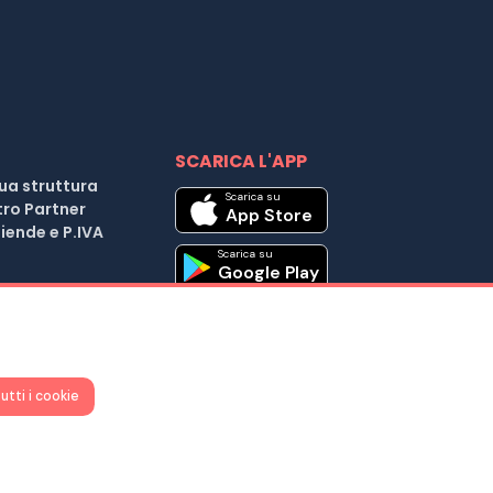
SCARICA L'APP
tua struttura
Scarica su
tro Partner
App Store
iende e P.IVA
Scarica su
Google Play
| Cod. Fiscale e P.IVA 04037441203 |
utti i cookie
25 D.L. 179/2012
iuto ?