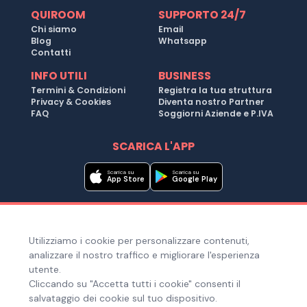
QUIROOM
SUPPORTO 24/7
Chi siamo
Email
Blog
Whatsapp
Contatti
INFO UTILI
BUSINESS
Termini & Condizioni
Registra la tua struttura
Privacy & Cookies
Diventa nostro Partner
FAQ
Soggiorni Aziende e P.IVA
SCARICA L'APP
Scarica su
Scarica su
App Store
Google Play
Metodi di pagamento
Utilizziamo i cookie per personalizzare contenuti,
Hai bisogno di aiuto ?
analizzare il nostro traffico e migliorare l'esperienza
utente.
Cliccando su "Accetta tutti i cookie" consenti il
salvataggio dei cookie sul tuo dispositivo.