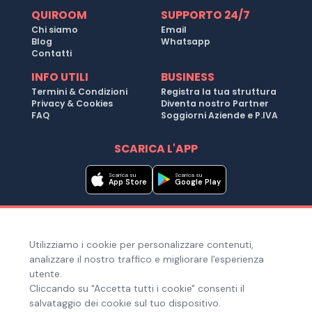
QUIROOM
SUPPORTO 24/7
Chi siamo
Email
Blog
Whatsapp
Contatti
INFO UTILI
BUSINESS
Termini & Condizioni
Registra la tua struttura
Privacy & Cookies
Diventa nostro Partner
FAQ
Soggiorni Aziende e P.IVA
SCARICA L'APP
Scarica su
Scarica su
App Store
Google Play
Metodi di pagamento
Utilizziamo i cookie per personalizzare contenuti,
Hai bisogno di aiuto ?
analizzare il nostro traffico e migliorare l'esperienza
utente.
Cliccando su "Accetta tutti i cookie" consenti il
salvataggio dei cookie sul tuo dispositivo.