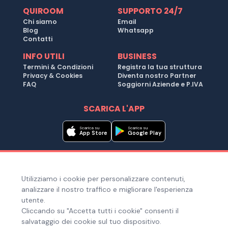
QUIROOM
SUPPORTO 24/7
Chi siamo
Email
Blog
Whatsapp
Contatti
INFO UTILI
BUSINESS
Termini & Condizioni
Registra la tua struttura
Privacy & Cookies
Diventa nostro Partner
FAQ
Soggiorni Aziende e P.IVA
SCARICA L'APP
Scarica su
Scarica su
App Store
Google Play
Metodi di pagamento
Utilizziamo i cookie per personalizzare contenuti,
Hai bisogno di aiuto ?
analizzare il nostro traffico e migliorare l'esperienza
utente.
Cliccando su "Accetta tutti i cookie" consenti il
salvataggio dei cookie sul tuo dispositivo.