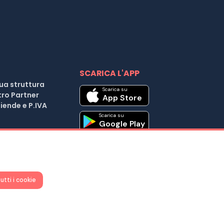
SCARICA L'APP
tua struttura
Scarica su
tro Partner
App Store
iende e P.IVA
Scarica su
Google Play
| Cod. Fiscale e P.IVA 04037441203 |
utti i cookie
25 D.L. 179/2012
iuto ?