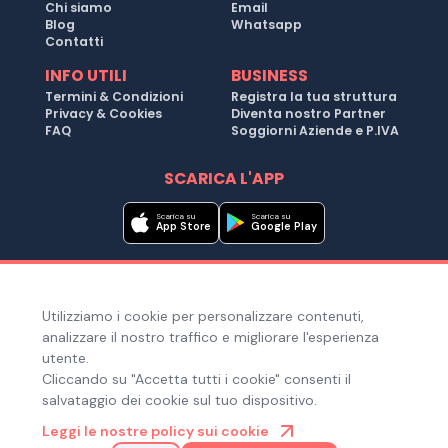
Chi siamo
Email
Blog
Whatsapp
Contatti
INFO UTILI
BUSINESS
Termini & Condizioni
Registra la tua struttura
Privacy & Cookies
Diventa nostro Partner
FAQ
Soggiorni Aziende e P.IVA
SCARICA L'APP
Scarica su
Scarica su
App Store
Google Play
Metodi di pagamento
Utilizziamo i cookie per personalizzare contenuti,
Hai bisogno di aiuto ?
analizzare il nostro traffico e migliorare l'esperienza
utente.
Cliccando su "Accetta tutti i cookie" consenti il
salvataggio dei cookie sul tuo dispositivo.
© Copyright 2025. Quiroom S.r.l. -
Tutti i diritti riservati
| Via
Leggi le nostre policy sui cookie
Laura Bassi Veratti 1, 40137, Bologna (BO), Italia | Cod. Fiscale