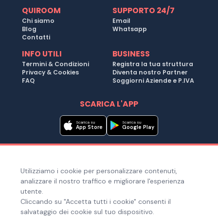
QUIROOM
SUPPORTO 24/7
Chi siamo
Email
Blog
Whatsapp
Contatti
INFO UTILI
BUSINESS
Termini & Condizioni
Registra la tua struttura
Privacy & Cookies
Diventa nostro Partner
FAQ
Soggiorni Aziende e P.IVA
SCARICA L'APP
Scarica su
Scarica su
App Store
Google Play
Metodi di pagamento
Utilizziamo i cookie per personalizzare contenuti,
Hai bisogno di aiuto ?
analizzare il nostro traffico e migliorare l'esperienza
utente.
Cliccando su "Accetta tutti i cookie" consenti il
salvataggio dei cookie sul tuo dispositivo.