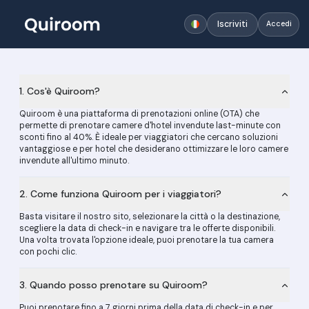
Iscriviti
Accedi
1. Cos'è Quiroom?
Quiroom è una piattaforma di prenotazioni online (OTA) che
permette di prenotare camere d'hotel invendute last-minute con
sconti fino al 40%. È ideale per viaggiatori che cercano soluzioni
vantaggiose e per hotel che desiderano ottimizzare le loro camere
invendute all'ultimo minuto.
2. Come funziona Quiroom per i viaggiatori?
Basta visitare il nostro sito, selezionare la città o la destinazione,
scegliere la data di check-in e navigare tra le offerte disponibili.
Una volta trovata l'opzione ideale, puoi prenotare la tua camera
con pochi clic.
3. Quando posso prenotare su Quiroom?
Puoi prenotare fino a 7 giorni prima della data di check-in e per