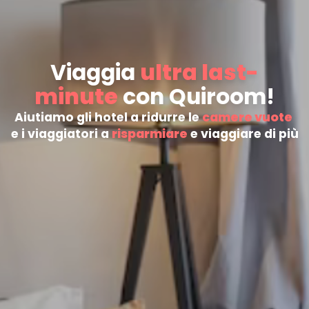
Viaggia
ultra last-
minute
con Quiroom!
Aiutiamo gli hotel a ridurre le 
camere vuote
e i viaggiatori a 
risparmiare
 e viaggiare di più