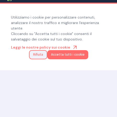
A tuo fianco 24/7
Utilizziamo i cookie per personalizzare contenuti,
analizzare il nostro traffico e migliorare l'esperienza
con l’App e
utente.
Cliccando su "Accetta tutti i cookie" consenti il
WhatsApp.
salvataggio dei cookie sul tuo dispositivo.
Leggi le nostre policy sui cookie
Rifiuta
Accetta tutti i cookie
Scarica su
App Store
Scarica su
Google Play
Live chat 24/7